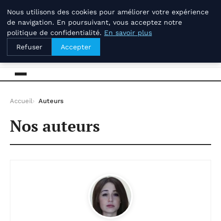
jeudi 6 août 2026
Nous utilisons des cookies pour améliorer votre expérience
de navigation. En poursuivant, vous acceptez notre
politique de confidentialité.
En savoir plus
Savoir-et-patrimoine.com
Refuser
Accepter
Accueil
Auteurs
Nos auteurs