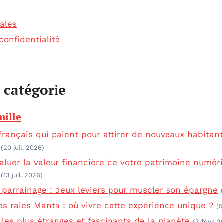
ales
confidentialité
r catégorie
mille
 français qui paient pour attirer de nouveaux habitan
(20 juil. 2026)
uer la valeur financière de votre patrimoine numér
(13 juil. 2026)
parrainage : deux leviers pour muscler son épargne
es raies Manta : où vivre cette expérience unique ?
(
s les plus étranges et fascinants de la planète
(3 févr. 