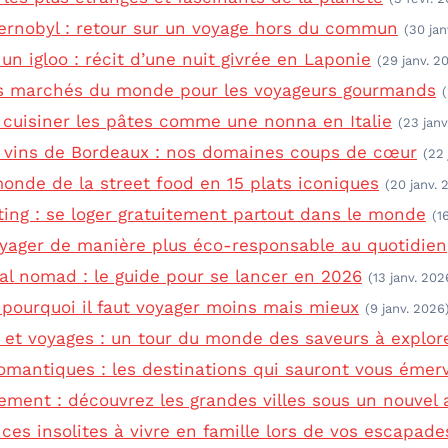
ernobyl : retour sur un voyage hors du commun
(30 jan
un igloo : récit d’une nuit givrée en Laponie
(29 janv. 2
rs marchés du monde pour les voyageurs gourmands
cuisiner les pâtes comme une nonna en Italie
(23 janv
s vins de Bordeaux : nos domaines coups de cœur
(22 
onde de la street food en 15 plats iconiques
(20 janv. 
ting : se loger gratuitement partout dans le monde
(1
ager de manière plus éco-responsable au quotidien
tal nomad : le guide pour se lancer en 2026
(13 janv. 202
: pourquoi il faut voyager moins mais mieux
(9 janv. 2026
et voyages : un tour du monde des saveurs à explor
mantiques : les destinations qui sauront vous émerv
ement : découvrez les grandes villes sous un nouvel 
ces insolites à vivre en famille lors de vos escapade