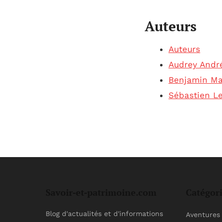
Auteurs
Auteurs
Audrey Andr
Benjamin M
Sébastien Le
Savoir-et-patrimoine.com
Catégor
Blog d'actualités et d'informations
Aventures 