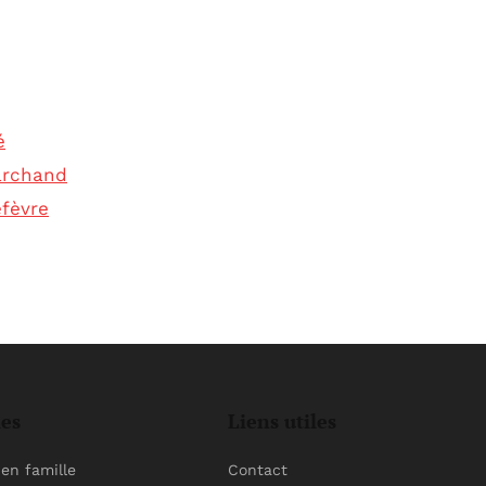
é
archand
fèvre
ies
Liens utiles
en famille
Contact