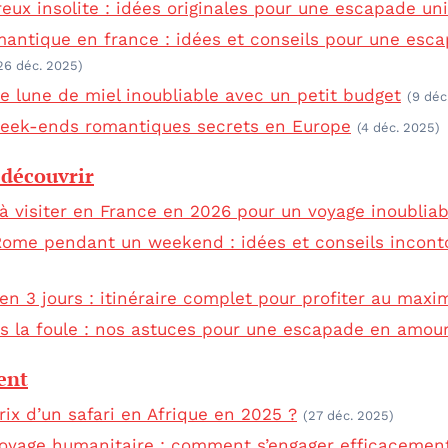
eux insolite : idées originales pour une escapade un
antique en france : idées et conseils pour une esc
26 déc. 2025)
e lune de miel inoubliable avec un petit budget
(9 déc
week-ends romantiques secrets en Europe
(4 déc. 2025)
 découvrir
s à visiter en France en 2026 pour un voyage inoubliab
Rome pendant un weekend : idées et conseils incont
s en 3 jours : itinéraire complet pour profiter au max
s la foule : nos astuces pour une escapade en amou
ent
rix d’un safari en Afrique en 2025 ?
(27 déc. 2025)
voyage humanitaire : comment s’engager efficacement 