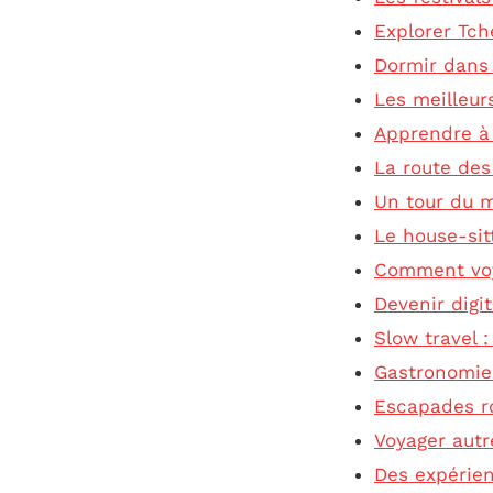
Explorer Tch
Dormir dans 
Les meilleu
Apprendre à 
La route de
Un tour du m
Le house-sit
Comment voy
Devenir digi
Slow travel 
Gastronomie 
Escapades ro
Voyager autr
Des expérien