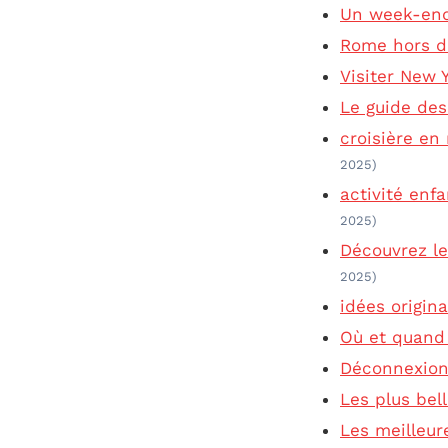
Un week-end 
Rome hors de
Visiter New Y
Le guide de
croisière en
2025)
activité enf
2025)
Découvrez le
2025)
idées origin
Où et quand 
Déconnexion 
Les plus bel
Les meilleure