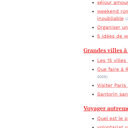
séjour amour
weekend rom
inoubliable
(
Organiser un
5 idées de 
Grandes villes à
Les 15 ville
Que faire à 
2025)
Visiter Pari
Santorin san
Voyager autrem
Quel est le p
volontariat 