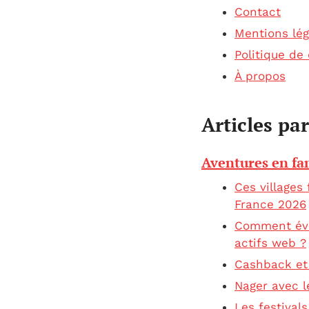
Contact
Mentions lég
Politique de 
À propos
Articles pa
Aventures en fa
Ces villages
France 2026
Comment éval
actifs web ?
Cashback et 
Nager avec l
Les festival