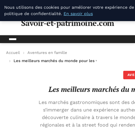
Savoir-et-patrimoine.com
Nous utilisons des cookies pour améliorer votre expérience de
politique de confidentialité.
En savoir plus
Savoir-et-patrimoine.com
Accueil
Aventures en famille
Les meilleurs marchés du monde pour les voyageurs gourman
AVE
Les meilleurs marchés du
Les marchés gastronomiques sont des des
s’immerger dans une expérience authent
découverte culinaire à travers le monde
régionales et à la street food qui rend