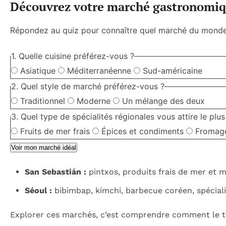
Découvrez votre marché gastronomiq
Répondez au quiz pour connaître quel marché du mond
1. Quelle cuisine préférez-vous ?
Asiatique
Méditerranéenne
Sud-américaine
2. Quel style de marché préférez-vous ?
Traditionnel
Moderne
Un mélange des deux
3. Quel type de spécialités régionales vous attire le plus
Fruits de mer frais
Épices et condiments
Fromages
Voir mon marché idéal
San Sebastián :
pintxos, produits frais de mer et
Séoul :
bibimbap, kimchi, barbecue coréen, spécialit
Explorer ces marchés, c’est comprendre comment le to