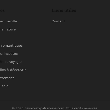
ies
Liens utiles
en famille
Contact
ns nature
 romantiques
s insolites
ie et voyages
lles à découvrir
utrement
 solo
© 2026 Savoir-et-patrimoine.com. Tous droits réservés.