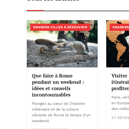
GRANDES VILLES À DÉCOUVRIR
GRANDES
Que faire à Rome
Visiter 
pendant un weekend :
itinéra
idées et conseils
profit
incontournables
Paris, vé
en Europe
Plongez au cœur de l’histoire
des milli
millénaire et de la culture
vibrante de Rome le temps d’un
27 DÉCE
weekend.