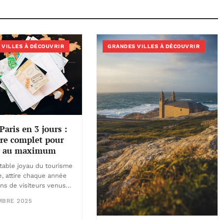
 VILLES À DÉCOUVRIR
GRANDES VILLES À DÉCOUVRIR
Paris en 3 jours :
ire complet pour
er au maximum
ritable joyau du tourisme
, attire chaque année
ons de visiteurs venus…
MBRE 2025