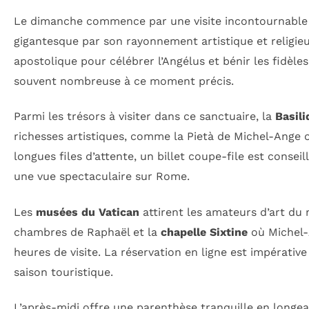
Le dimanche commence par une visite incontournabl
gigantesque par son rayonnement artistique et religieu
apostolique pour célébrer l’Angélus et bénir les fidèle
souvent nombreuse à ce moment précis.
Parmi les trésors à visiter dans ce sanctuaire, la
Basili
richesses artistiques, comme la Pietà de Michel-Ange ou
longues files d’attente, un billet coupe-file est cons
une vue spectaculaire sur Rome.
Les
musées du Vatican
attirent les amateurs d’art du 
chambres de Raphaël et la
chapelle Sixtine
où Michel-
heures de visite. La réservation en ligne est impérativ
saison touristique.
L’après-midi offre une parenthèse tranquille en longean