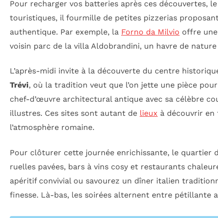
Pour recharger vos batteries après ces découvertes, le
touristiques, il fourmille de petites pizzerias proposa
authentique. Par exemple, la
Forno da Milvio
offre une 
voisin parc de la villa Aldobrandini, un havre de nature 
L’après-midi invite à la découverte du centre historiqu
Trévi
, où la tradition veut que l’on jette une pièce p
chef-d’œuvre architectural antique avec sa célèbre co
illustres. Ces sites sont autant de
lieux
à découvrir en 
l’atmosphère romaine.
Pour clôturer cette journée enrichissante, le quartier
ruelles pavées, bars à vins cosy et restaurants chaleu
apéritif convivial ou savourez un dîner italien traditionn
finesse. Là-bas, les soirées alternent entre pétillant