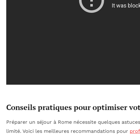
Conseils pratiques pour optimiser v
Préparer un séjour à Rome nécessite quelques astuces 
limité. Voici les meilleures recommandations pour
pro