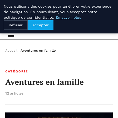
lundi 10 août 2026
Nous utilisons des cookies pour améliorer votre expérience
de navigation. En poursuivant, vous acceptez notre
politique de confidentialité.
En savoir plus
Savoir-et-patrimoine.com
Refuser
Accepter
Accueil
Aventures en famille
CATÉGORIE
Aventures en famille
12 articles