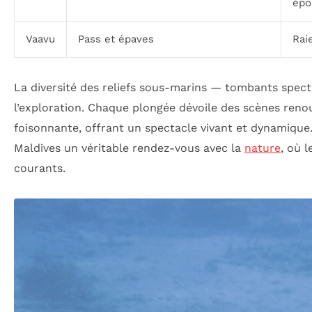
épo
Vaavu
Pass et épaves
Rai
La diversité des reliefs sous-marins — tombants spect
l’exploration. Chaque plongée dévoile des scènes renou
foisonnante, offrant un spectacle vivant et dynamique
Maldives un véritable rendez-vous avec la
nature
, où 
courants.