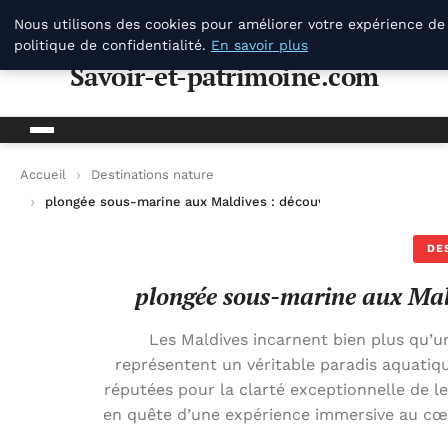
Savoir-et-patrimoine.com
Nous utilisons des cookies pour améliorer votre expérience de
politique de confidentialité.
En savoir plus
Savoir-et-patrimoine.com
Accueil
Destinations nature
plongée sous-marine aux Maldives : découvrir un paradis aqua
DE
plongée sous-marine aux Mal
Les Maldives incarnent bien plus qu’un 
représentent un véritable paradis aquatiq
réputées pour la clarté exceptionnelle de le
en quête d’une expérience immersive au cœur