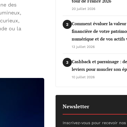
tour de France 2026
une des
20 juillet 2026
lumineux,
curieux,
Comment évaluer la valeur
2
nde ou la
financière de votre patrim
numérique et de vos actifs
13 juillet 2026
Cashback et parrainage : d
3
leviers pour muscler son é
10 juillet 2026
Newsletter
Inscrivez-vous pour recevoir nos