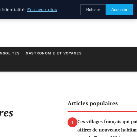
fidentialité.
En savoir plus
Refuser
Accepter
INSOLITES
GASTRONOMIE ET VOYAGES
Articles populaires
res
Ces villages français qui p
1
attirer de nouveaux habita