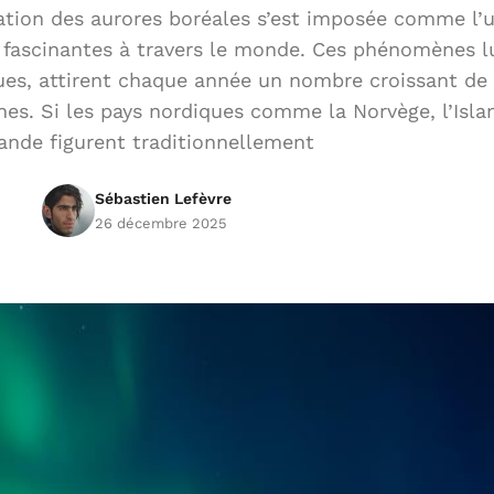
vation des aurores boréales s’est imposée comme l’
s fascinantes à travers le monde. Ces phénomènes 
s, attirent chaque année un nombre croissant de 
es. Si les pays nordiques comme la Norvège, l’Isla
ande figurent traditionnellement
Sébastien Lefèvre
26 décembre 2025