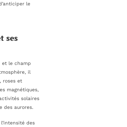
’anticiper le
t ses
e et le champ
tmosphère, il
, roses et
les magnétiques,
ctivités solaires
e des aurores.
 l’intensité des