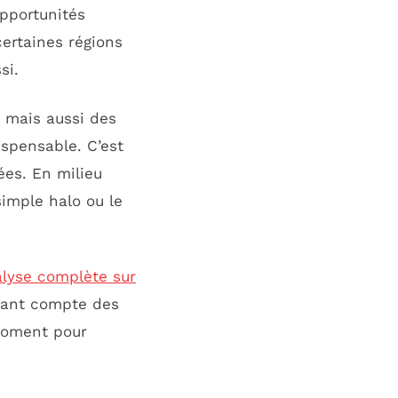
opportunités
ertaines régions
si.
 mais aussi des
ispensable. C’est
ées. En milieu
simple halo ou le
alyse complète sur
enant compte des
 moment pour