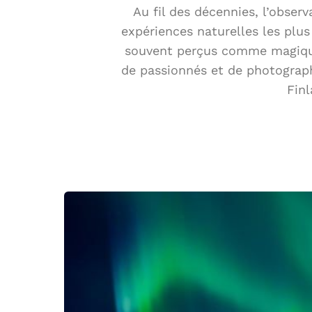
Au fil des décennies, l’obser
expériences naturelles les plu
souvent perçus comme magique
de passionnés et de photograph
Finl