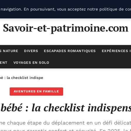
navigation. En poursuivant, vous acceptez notre politique de con
Savoir-et-patrimoine.com
S NATURE
DIVERS
ESCAPADES ROMANTIQUES
EXPÉRIENCES 
ENT
VOYAGES EN SOLO
é : la checklist indispensable
AVENTURES EN FAMILLE
bébé : la checklist indispen
me chaque étape du déplacement en un défi délica
eur pour garantir confort et sécurité. En 2025, la 