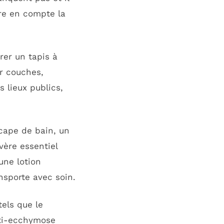
dre en compte la
rer un tapis à
er couches,
s lieux publics,
cape de bain, un
vère essentiel
une lotion
nsporte avec soin.
els que le
nti-ecchymose