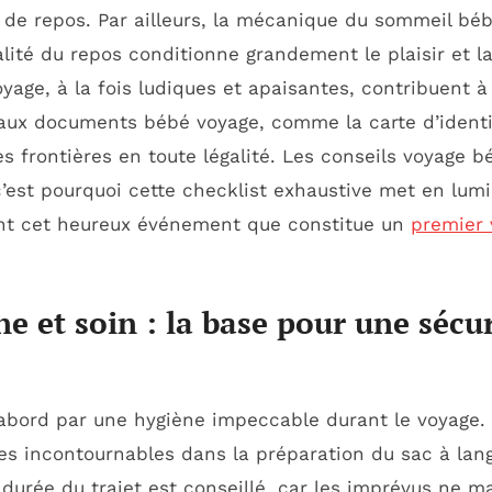
e repos. Par ailleurs, la mécanique du sommeil béb
lité du repos conditionne grandement le plaisir et l
yage, à la fois ludiques et apaisantes, contribuent 
s aux documents bébé voyage, comme la carte d’identi
s frontières en toute légalité. Les conseils voyage b
’est pourquoi cette checklist exhaustive met en lumiè
nt cet heureux événement que constitue un
premier 
ne et soin : la base pour une sécu
abord par une hygiène impeccable durant le voyage. L
les incontournables dans la préparation du sac à lan
durée du trajet est conseillé, car les imprévus ne m