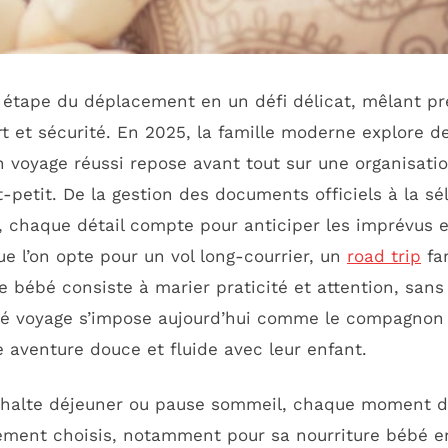
étape du déplacement en un défi délicat, mêlant pr
t et sécurité. En 2025, la famille moderne explore d
n voyage réussi repose avant tout sur une organisati
-petit. De la gestion des documents officiels à la sé
 chaque détail compte pour anticiper les imprévus e
e l’on opte pour un vol long-courrier, un
road trip
fam
e bébé consiste à marier praticité et attention, sans 
ébé voyage s’impose aujourd’hui comme le compagnon
e aventure douce et fluide avec leur enfant.
e halte déjeuner ou pause sommeil, chaque moment d
ement choisis, notamment pour sa nourriture bébé e