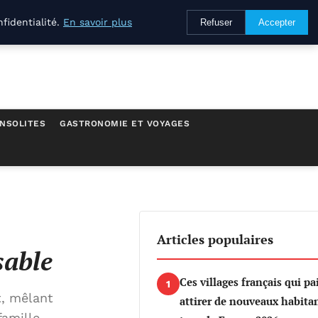
fidentialité.
En savoir plus
Refuser
Accepter
INSOLITES
GASTRONOMIE ET VOYAGES
Articles populaires
sable
Ces villages français qui p
1
t, mêlant
attirer de nouveaux habita
famille