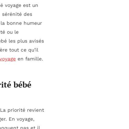
é voyage est un
a sérénité des
à la bonne humeur
té ou le
ébé les plus avisés
re tout ce qu’il
voyage
en famille.
rité bébé
a priorité revient
ger. En voyage,
anquent pas et il